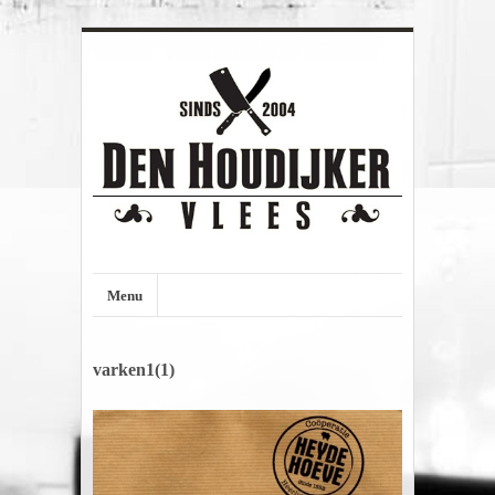
Menu
varken1(1)