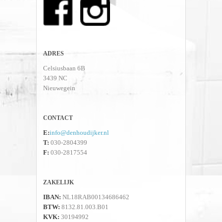
ADRES
Celsiusbaan 6B
3439 NC
Nieuwegein
CONTACT
E:
info@denhoudijker.nl
T:
030-2804399
F:
030-2817554
ZAKELIJK
IBAN:
NL18RAB00134686462
BTW:
8132.81.003.B01
KVK:
30194992