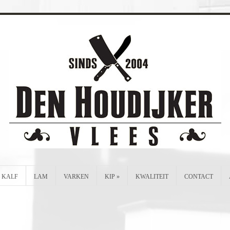
KALF
LAM
VARKEN
KIP
»
KWALITEIT
CONTACT