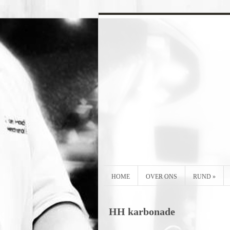
HOME
OVER ONS
RUND
»
HH karbonade