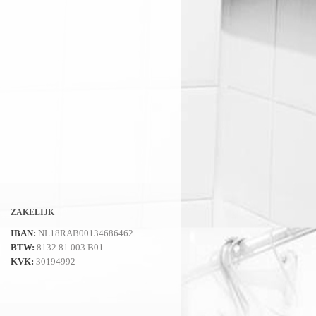
ZAKELIJK
IBAN:
NL18RAB00134686462
BTW:
8132.81.003.B01
KVK:
30194992