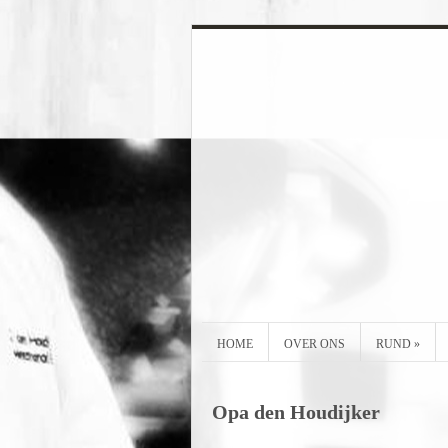
HOME
OVER ONS
RUND
»
Opa den Houdijker