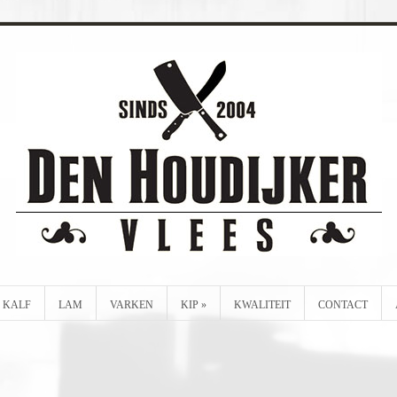
KALF
LAM
VARKEN
KIP
»
KWALITEIT
CONTACT