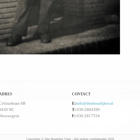
ADRES
CONTACT
Celsiusbaan 6B
E:
info@denhoudijker.nl
3439 NC
T:
030-2804399
Nieuwegein
F:
030-2817554
Copyrights © Den Houdijker Vlees - Alle rechten voorbehouden 2026