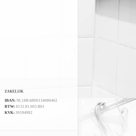
ZAKELIJK
IBAN:
NL18RAB00134686462
BTW:
8132.81.003.B01
KVK:
30194992