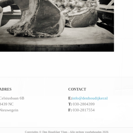
ADRES
CONTACT
Celsiusbaan 6B
E:
info@denhoudijker.nl
3439 NC
T:
030-2804399
Nieuwegein
F:
030-2817554
Copyrights © Den Houdijker Vlees - Alle rechten voorbehouden 2026