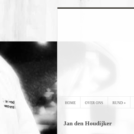
HOME
OVER ONS
RUND
»
Jan den Houdijker