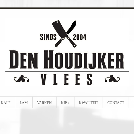
KALF
LAM
VARKEN
KIP
»
KWALITEIT
CONTACT